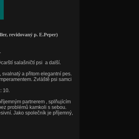
ler, revidovaný p. E.Peper)
.
arští salašničtí psi a další.
 svalnatý a přitom elegantní pes.
emperamentem. Zvláště psi samci
: 10.
říjemným partnerem , splňujícím
bez problémů kamkoli s sebou.
sivní. Jako společník je příjemný,