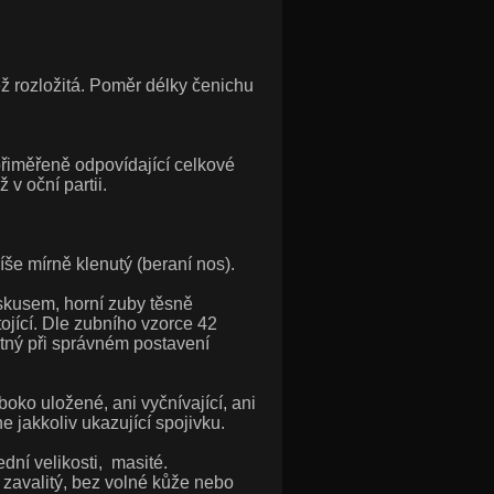
ž rozložitá. Poměr délky čenichu
 přiměřeně odpovídající celkové
 v oční partii.
íše mírně klenutý (beraní nos).
skusem, horní zuby těsně
tojící. Dle zubního vzorce 42
stný při správném postavení
oko uložené, ani vyčnívající, ani
ne jakkoliv ukazující spojivku.
ední velikosti, masité.
zavalitý, bez volné kůže nebo