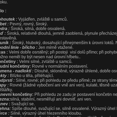
loku.
lo :
houtek :
Vyjádřen, zvláště u samců.
bet :
Pevný, rovný, široký.
dra :
Široká, silná, dobře osvalená.
ď :
Široká, relativně dlouhá, jemně zaoblená, plynule přecházejíc
estavěná.
uník :
Široký, hluboký, dosahující přinejmenším k úrovni loktů. 
odní linie - břicho :
Jen mírně vtažené.
as :
Velmi dobře osrstěný; při postoji visí dolů přímo; při pohyb
žno neměl by být nesen nad úrovní hřbetu..
nčetiny :
Velmi silné, zvláště u samců.
udní končetiny:
Rovné v normálním postavení.
mena - nadloktí :
Dlouhé, skloněné, výrazně úhlené, dobře os
kty :
Blízko u těla, přiléhající.
dprstí :
Silné, rovné; při pohledu ze předu přímé; ze strany témě
apy :
Rovné (žádné vybočení ani vně ani ven), kulaté, těsně uza
lštářky.
nevní končetiny:
Při pohledu ze zadu je postavení končetin ne 
ezna:
silná, stabilní, nesměřují ani dovnitř, ani ven.
nev :
Svažující se.
ehna:
Spíše dlouhé, svažující se, silně osvalené. Výrazný úhel
rce :
Silné, výrazný úhel hlezenního kloubu.