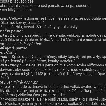
ochota přizpůsobit se
dobrá učenlivost a schopnost pamatovat si již naučené
je necitlivý k hlukům
ava :
Celkovým dojmem je hlubší než širší a spíše podlouhlá ne
délce mozkovny je cca 1 : 1.
že je přilehlá, netvoří žádné záhyby ani vrásky.
beční partie :
bka :
Z profilu a zepředu mírně klenutá, velikostí a mohutností
avbě těla, je silná ale ne těžká. V zadní části není o moc širší než
op :
dostatečně vyjádřen.
ličejová partie:
s :
Černý.
nich :
Spíše dlouhý, stejnoměrný, nikdy špičatý ani proláklý, sp
sky :
Jemně přilehlé, černé, koutky uzavřené.
listi - zuby :
Silné čelisti s perfektním a kompletním nůžkovým 
ekrývají zuby spodní bez jakékoliv mezery, jsou v čelisti svisle s
ravých zubů (chybějící M3 je tolerován). Klešťový skus je přípu
ičáků.
ce :
Jen mírně vyvinuty.
i :
Světle hnědé až tmavě hnědé, středně velké, oválné, ani hlub
íliš blízko u sebe, ani příliš daleko od sebe. Oční víčka přilehlá, 
ní bělma ( viditelná část ) není zarudlé.
i :
Vysoko nasazené, ale ne příliš vzadu, přiléhající k hlavě , stř
k :
Přecházející mírným obloukem ke kohoutku. Spíše delší než 