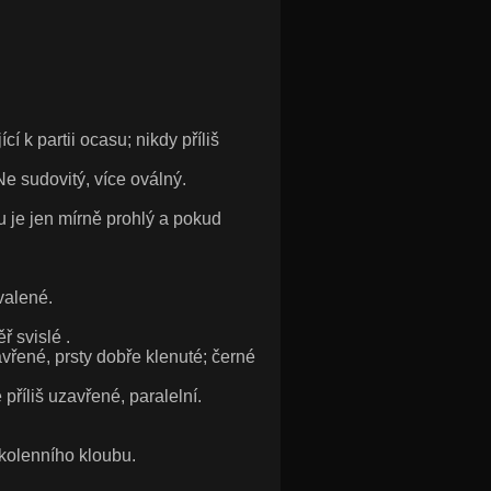
í k partii ocasu; nikdy příliš
Ne sudovitý, více oválný.
u je jen mírně prohlý a pokud
valené.
ř svislé .
vřené, prsty dobře klenuté; černé
příliš uzavřené, paralelní.
 kolenního kloubu.