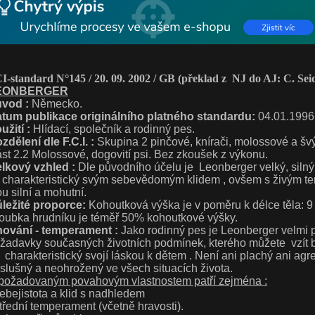
I-standard N°145 / 20. 09. 2002 / GB
(překlad z NJ do AJ: C. Seid
EONBERGER
vod :
Německo.
tum publikace originálního platného standardu:
04.01.1996
užití :
Hlídací, společník a rodinný pes.
zdělení dle F.C.I. :
Skupina 2 pinčové, knírači, molossové a švýc
st 2.2 Molossové, dogovití psi. Bez zkoušek z výkonu.
lkový vzhled :
Dle původního účelu je Leonberger velký, silný,
 charakteristický svým sebevědomým klidem , ovšem s živým t
ou silní a mohutní.
ležité proporce:
Kohoutková výška je v poměru k délce těla: 9 
oubka hrudníku je téměř 50% kohoutkové výšky.
ování - temperament :
Jako rodinný pes je Leonberger velmi p
žadavky současných životních podmínek, kterého můžete vzít 
 charakteristický svojí láskou k dětem . Není ani plachý ani agre
slušný a neohrožený ve všech situacích života.
požadovaným povahovým vlastnostem patří zejména :
sebejistota a klid s nadhledem
střední temperament (včetně hravosti).