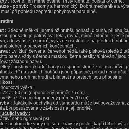
apy :
Rovné, jen mírně oválné. Prsty klenuté, polštářky černé.
ůze - pohyb:
Prostorný a harmonický. Dobrá mechanika a výra
 musí při pohledu zepředu pohybovat paralelně.
rstění
st :
Středně měkká, jemná až hrubší, bohatá, dlouhá, přiléhající,
stou podsadu je patrný tvar těla , rovná, mírné zvlnění je ještě p
ívu, a to zvláště u samců; výrazné osrstění je na předních nohác
raně stehen a pánevních končetinách .
rva :
Lví žluť, červená, červenohnědá, také písková (bledě žlu
chto barev, vždy s černou maskou; černé pesíky /úhlování/ jso
čovat základní barvu.
ětlejší odstíny základní barvy na spodní straně z ocasu, hřívě,
alhotkách“ na zadních nohách jsou přípustné, pokud nenarušují
vrna nebo pruh na hrudi a bílá srst na prstech jsou přípustné.
likost
:
houtková výška :
i 72 až 80 cm (doporučený průměr 76 cm).
ny 65 až 75 cm (doporučený průměr 70 cm).
yby :
Jakákoliv odchylka od standardu může být považována z
la být posuzována v závislosti na její prioritě.
lučující vady
:
bázliví nebo agresivní psi.
silné anatomické vady (to jsou : kravský postoj, kapří hřbet, výra
bočené přední končetiny. Absolutně nedostatečné úhlení ramenní