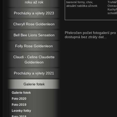
roku až rok
barevné formy, chov,
Truhlář
aktuální nabídka užovek
Ostrav
Kuchyňs
Procházky a výlety 2023
schodi
Cheryll Rose Goldenleon
Překročen počet fotogalerií pro 
Bell Bee Lions Sensation
dostupná bez ztráty dat...
Folly Rose Goldenleon
Claudi - Celine Claudette
Goldenleon
Procházky a výlety 2021
Galerie fotek
Galerie fotek
Foto 2020
Foto 2019
Leonky fotky
Foto 2018