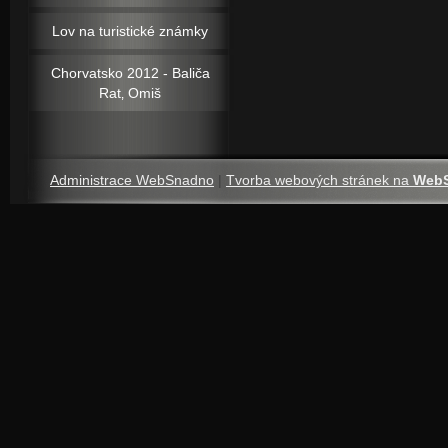
Lov na turistické známky
Chorvatsko 2012 - Baliča
Rat‚ Omiš
Administrace WebSnadno
|
Tvorba webových stránek na
Web