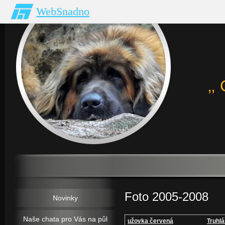
WebSnadno
‚
Foto 2005-2008
Novinky
Naše chata pro Vás na půl
užovka červená
Truhlá