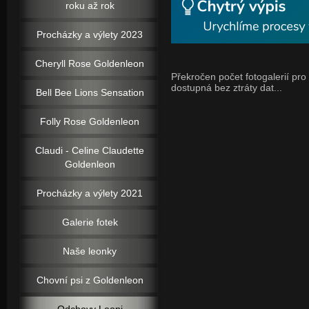
roku až rok
Procházky a výlety 2023
Cheryll Rose Goldenleon
Překročen počet fotogalerií pro 
dostupná bez ztráty dat...
Bell Bee Lions Sensation
Folly Rose Goldenleon
Claudi - Celine Claudette
Goldenleon
Procházky a výlety 2021
Galerie fotek
Naše leonky
Chovní psi z Goldenleon