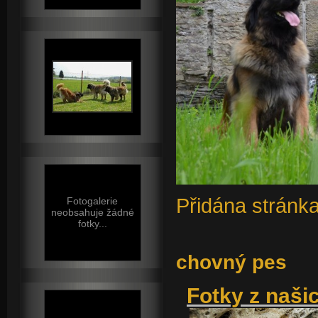
Přidána stránka
Fotogalerie
neobsahuje žádné
fotky...
chovný pes
Fotky z našic