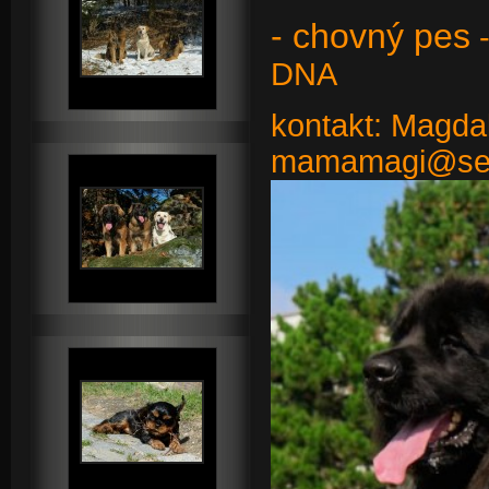
- chovný pes
-
DNA
kontakt: Magda
mamamagi@se