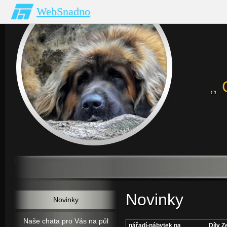
WebSnadno
‚
Novinky
Novinky
Naše chata pro Vás na půl
nářadí-nábytek na
Díly Z