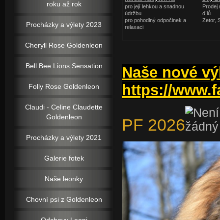
roku až rok
zahradu
pro její lehkou a snadnou
Prodej
údržbu
dílů.
pro pohodlný odpočinek a
Zetor, 
Procházky a výlety 2023
relaxaci
Cheryll Rose Goldenleon
Bell Bee Lions Sensation
Naše nové výl
https://www.
Folly Rose Goldenleon
Claudi - Celine Claudette
Goldenleon
PF 2026
Procházky a výlety 2021
Galerie fotek
Naše leonky
Chovní psi z Goldenleon