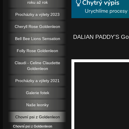
roku až rok
Procházky a výlety 2023
Cheryll Rose Goldenleon
DALIAN PADDY'S Gold
Bell Bee Lions Sensation
Folly Rose Goldenleon
Claudi - Celine Claudette
Goldenleon
Procházky a výlety 2021
Galerie fotek
Naše leonky
Chovní psi z Goldenleon
Chovní psi z Goldenleon